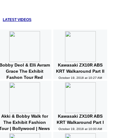
LATEST VIDEOS
Bobby Deol & Elli Avram
Kawasaki ZX10R ABS
Grace The Exhibit
KRT Walkaround Part II
Fashon Tour Red
October 19, 2018 at 10:27 AM
Carpet | Bollywood |
News and Gossips
October 19, 2018 at 10:32 AM
Akki & Bobby Walk for
Kawasaki ZX10R ABS
The Exhibit Fashion
KRT Walkaround Part I
Tour | Bollywood | News
October 19, 2018 at 10:00 AM
and Gossips | Latest