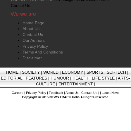
Concat Us
Wo we are
Home Page
About Us
Contact Us
Our Authors
Privacy Policy
Terms And Conditions
Disclaimer
HOME
|
SOCIETY
|
WORLD
|
ECONOMY
|
SPORTS
|
SCI-TECH
|
EDITORIAL
|
FEATURES
|
HUMOUR
|
HEALTH
|
LIFE STYLE
|
ARTS-
CULTURE
|
ENTERTAINMENT
|
Careers
|
Privacy Policy
|
Feedback
|
About Us
|
Contact Us
| |
Latest News
Copyright © 2015 NEWS TRACK India All rights reserved.