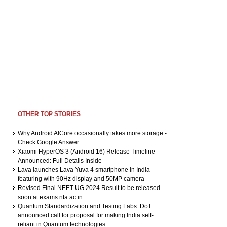
OTHER TOP STORIES
Why Android AICore occasionally takes more storage -
Check Google Answer
Xiaomi HyperOS 3 (Android 16) Release Timeline
Announced: Full Details Inside
Lava launches Lava Yuva 4 smartphone in India
featuring with 90Hz display and 50MP camera
Revised Final NEET UG 2024 Result to be released
soon at exams.nta.ac.in
Quantum Standardization and Testing Labs: DoT
announced call for proposal for making India self-
reliant in Quantum technologies