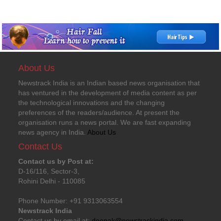
About Us
Newstrack India is an Indian based news organisation that
has ventured in the development of media content as per
the technological innovations and the changing
preferences of the readers/audience. At present the
organisation runs a news portal. We are fast expanding
news agency in India.
About Us
Contact Us
Contact us by Post at:
D-16/116, Sector-3,
Rohini Delhi - 110085
Phone Number: +91 9313063554
Newstrack India
Contact us by email at:
deepak@newstrackindia.com
.